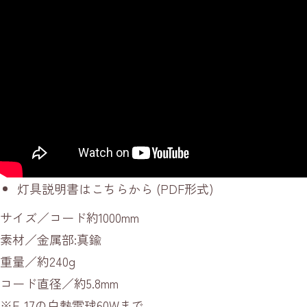
灯具説明書はこちらから
(PDF形式)
サイズ／コード約1000mm
素材／金属部:真鍮
重量／約240g
コード直径／約5.8mm
※E-17の白熱電球60Wまで