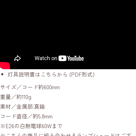
灯具説明書はこちらから
(PDF形式)
サイズ／コード約600mm
重量／約110g
素材／金属部:真鍮
コード直径／約5.8mm
※E26の白熱電球60Wまで
※こちらの商品に組み合わせるランプシェードはござ