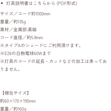
灯具説明書はこちらから
(PDF形式)
サイズ／コード約1000mm
重量／約135g
素材／金属部:真鍮
コード直径／約5.8mm
※タイプAのシェードにご利用頂けます。
※E26の白熱電球60Wまで
※灯具のコードの延長・カットなどの加工は承ってお
りません。
【梱包サイズ】
約60×170×190mm
重量／約160g