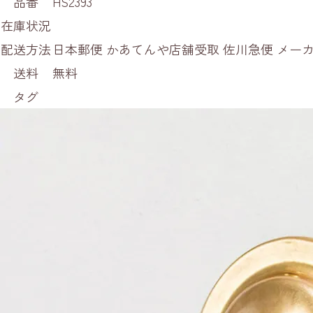
品番
HS2393
在庫状況
配送方法
日本郵便 かあてんや店舗受取 佐川急便 メ
送料
無料
タグ