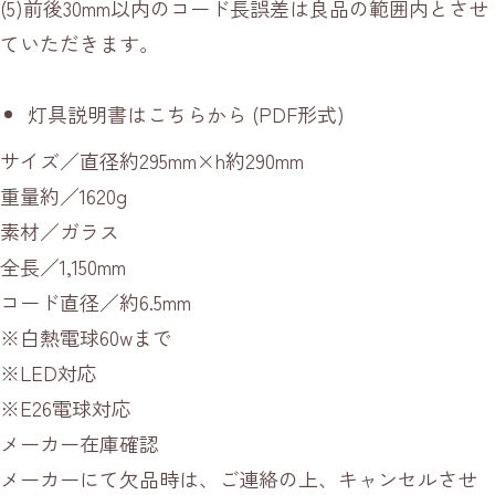
(5)前後30mm以内のコード長誤差は良品の範囲内とさせ
ていただきます。
灯具説明書はこちらから
(PDF形式)
サイズ／直径約295mm×h約290mm
重量約／1620g
素材／ガラス
全長／1,150mm
コード直径／約6.5mm
※白熱電球60wまで
※LED対応
※E26電球対応
メーカー在庫確認
メーカーにて欠品時は、ご連絡の上、キャンセルさせ