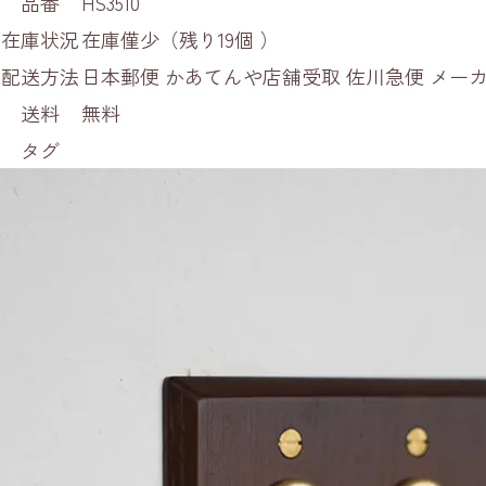
品番
HS3510
在庫状況
在庫僅少（残り19個 ）
配送方法
日本郵便 かあてんや店舗受取 佐川急便 メ
送料
無料
タグ