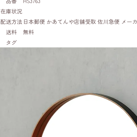
品番
HS3763
在庫状況
配送方法
日本郵便 かあてんや店舗受取 佐川急便 メ
送料
無料
タグ