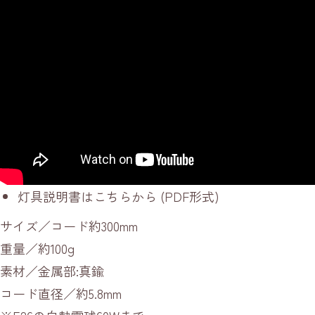
灯具説明書はこちらから
(PDF形式)
サイズ／コード約300mm
重量／約100g
素材／金属部:真鍮
コード直径／約5.8mm