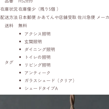
品番
HS2899
在庫状況
在庫僅少（残り5個 ）
配送方法
日本郵便 かあてんや店舗受取 佐川急便 メ
送料
無料
アクシス照明
玄関照明
ダイニング照明
トイレの照明
タグ
リビング照明
アンティーク
ガラスシェード（クリア）
シェードタイプA